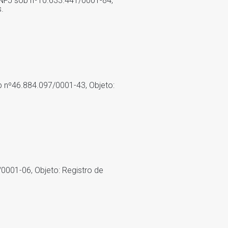
 CNPJ sob nº10.633.441/0001-84,
.
ob nº46.884.097/0001-43, Objeto:
/0001-06, Objeto: Registro de