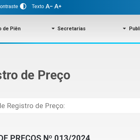
contrast
text_decrease
text_increase
contraste
Texto
o de Piên
Secretarias
Publ
stro de Preço
DE PREÇOS Nº 013/2024