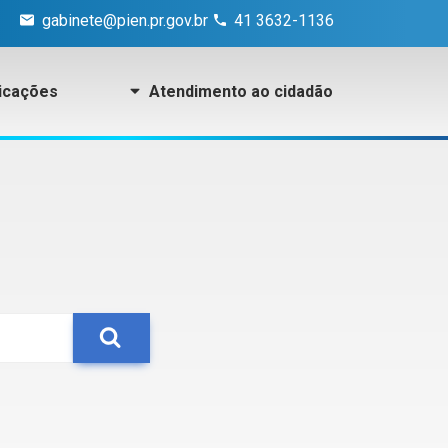
gabinete@pien.pr.gov.br
41 3632-1136
icações
Atendimento ao cidadão