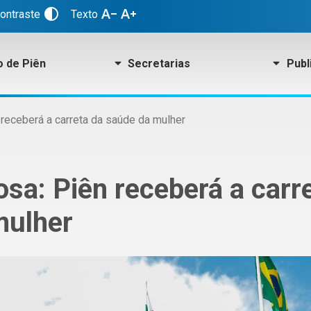
contrast
text_decrease
text_increase
contraste
Texto
o de Piên
Secretarias
Publ
 receberá a carreta da saúde da mulher
sa: Piên receberá a carr
mulher