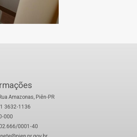
ormações
Rua Amazonas, Piên-PR
41 3632-1136
0-000
002.666/0001-40
inete@pien.pr.gov.br