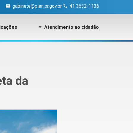
gabinete@pien.pr.gov.br
41 3632-1136
icações
Atendimento ao cidadão
eta da