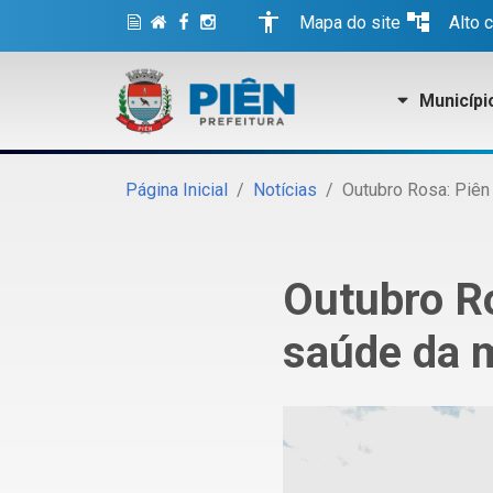
accessibility
account_tree
Mapa do site
Alto 
Municípi
Página Inicial
Notícias
Outubro Rosa: Piên
Outubro Ro
saúde da 