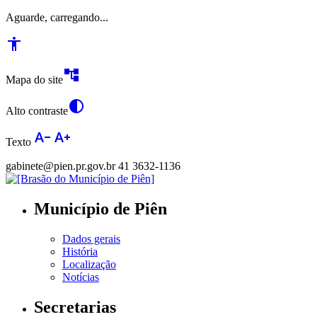
Aguarde, carregando...
accessibility
account_tree
Mapa do site
contrast
Alto contraste
text_decrease
text_increase
Texto
gabinete@pien.pr.gov.br
41 3632-1136
Município de Piên
Dados gerais
História
Localização
Notícias
Secretarias