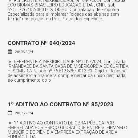
REFERENTE A INEXIGIBILIDADE Nº 044/2024, Contratada:
ECO-BIOMAS BRASILEIRO EDUCAÇÃO LTDA , CNPJ sob
nº.51.776.402/0001-13, Objeto: Contratação de Empresa
Especializada para a implantar “cidade das abelhas sem
ferrão” nas praças da Paz, Praça dos Expedicio
CONTRATO Nº 040/2024
20/05/2024
REFERENTE A INEXIGIBILIDADE Nº 042/2024, Contratada:
IRMANDADE DA SANTA CASA DE MISERICÓRDIA DE CURITIBA
– ISCMC, CNPJ sob nº.76.613.835/0012-31, Objeto: Repasse
de assistência financeira complementar da união destinada
ao cumprimento do p
1º ADITIVO AO CONTRATO Nº 85/2023
20/05/2024
1º ADITIVO AO CONTRATO DE OBRA PÚBLICA POR
EMPREITADA POR PREÇO GLOBAL QUE ENTRE SI FIRMAM O
MUNICÍPIO DE PIÊN E A EMPRESA EXTRAÇÃO DE AREIA
FUNDÃO LTDA