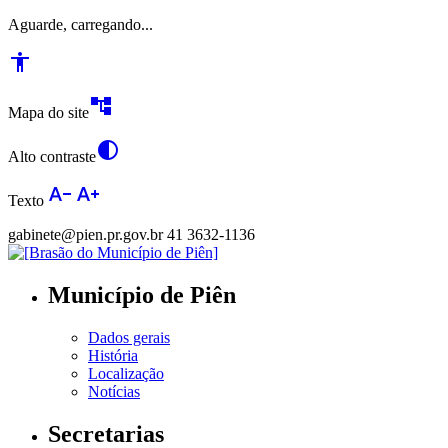
Aguarde, carregando...
accessibility
account_tree
Mapa do site
contrast
Alto contraste
text_decrease
text_increase
Texto
gabinete@pien.pr.gov.br
41 3632-1136
Município de Piên
Dados gerais
História
Localização
Notícias
Secretarias