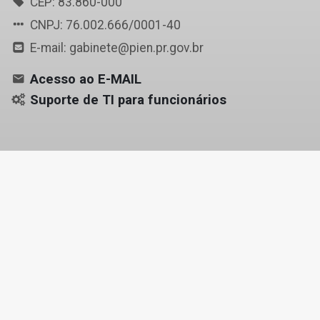
CEP: 83.860-000
CNPJ: 76.002.666/0001-40
E-mail: gabinete@pien.pr.gov.br
Acesso ao E-MAIL
Suporte de TI para funcionários