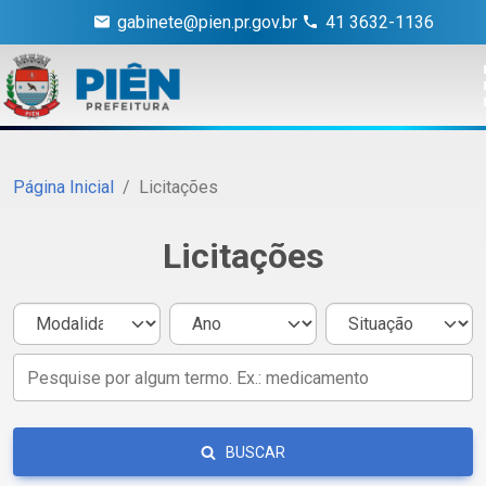
gabinete@pien.pr.gov.br
41 3632-1136
Página Inicial
Licitações
Licitações
BUSCAR