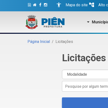
accessibility
account_tree
Mapa do site
Alto 
Municípi
Página Inicial
Licitações
Licitações