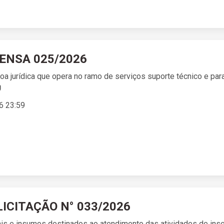
PENSA 025/2026
a jurídica que opera no ramo de serviços suporte técnico e pa
6 23:59
LICITAÇÃO N° 033/2026
is e insumos destinados ao atendimento das atividades de insem