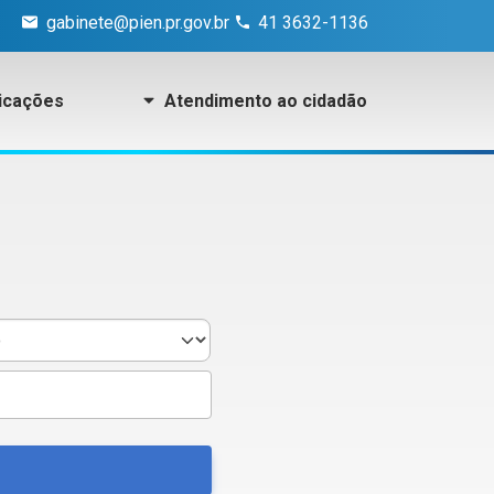
gabinete@pien.pr.gov.br
41 3632-1136
icações
Atendimento ao cidadão