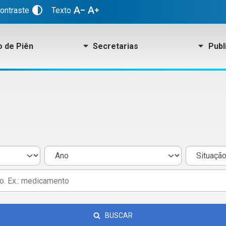
contrast
text_decrease
text_increase
contraste
Texto
o de Piên
Secretarias
Publ
BUSCAR