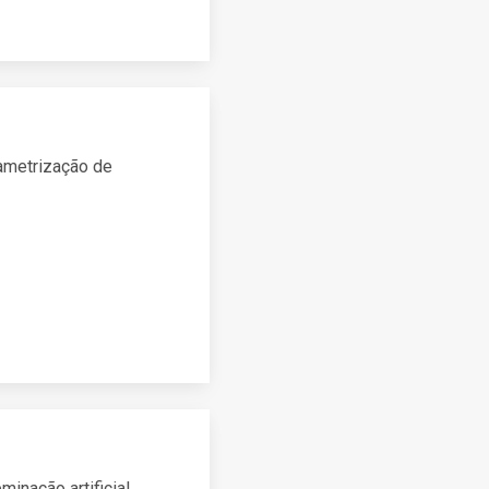
rametrização de
inação artificial